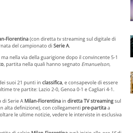
an-Fiorentina
(con diretta tv streaming sul digitale di
rnata del campionato di
Serie A
.
i ma nella via della guarigione dopo il convincente 5-1
to
, partita nella quali hanno segnato
Emanuelson
,
dei suoi 21 punti in
classifica
, e consapevole di essere
time tre partite: Lazio 2-0, Genoa 0-1 e Cagliari 4-1.
io di Serie A
Milan-Fiorentina
in
diretta TV streaming
sul
in alta definizione), con collegamenti
pre-partita
a
ltare le ultime notizie, vedere le interviste in esclusiva