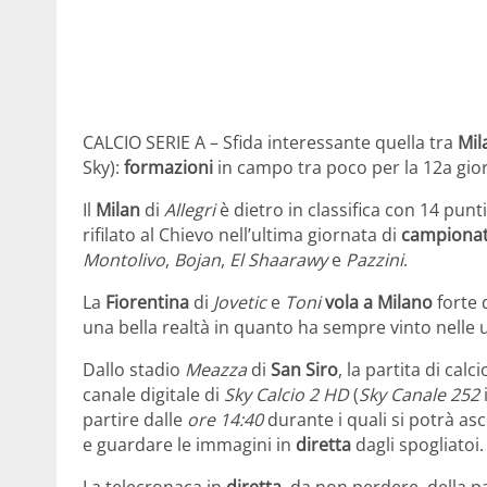
CALCIO SERIE A – Sfida interessante quella tra
Mil
Sky):
formazioni
in campo tra poco per la 12a gio
Il
Milan
di
Allegri
è dietro in classifica con 14 punt
rifilato al Chievo nell’ultima giornata di
campiona
Montolivo
,
Bojan
,
El Shaarawy
e
Pazzini
.
La
Fiorentina
di
Jovetic
e
Toni
vola a Milano
forte 
una bella realtà in quanto ha sempre vinto nelle ul
Dallo stadio
Meazza
di
San Siro
, la partita di calc
canale digitale di
Sky Calcio 2 HD
(
Sky Canale 252
partire dalle
ore 14:40
durante i quali si potrà asco
e guardare le immagini in
diretta
dagli spogliatoi.