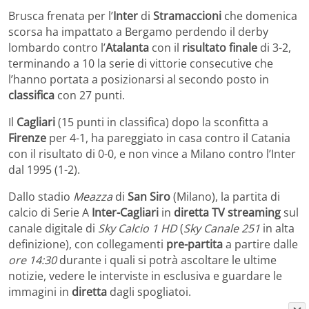
Brusca frenata per l’
Inter
di
Stramaccioni
che domenica
scorsa ha impattato a Bergamo perdendo il derby
lombardo contro l’
Atalanta
con il
risultato finale
di 3-2,
terminando a 10 la serie di vittorie consecutive che
l’hanno portata a posizionarsi al secondo posto in
classifica
con 27 punti.
Il
Cagliari
(15 punti in classifica) dopo la sconfitta a
Firenze
per 4-1, ha pareggiato in casa contro il Catania
con il risultato di 0-0, e non vince a Milano contro l’Inter
dal 1995 (1-2).
Dallo stadio
Meazza
di
San Siro
(Milano), la partita di
calcio di Serie A
Inter-Cagliari
in
diretta TV streaming
sul
canale digitale di
Sky Calcio 1 HD
(
Sky Canale 251
in alta
definizione), con collegamenti
pre-partita
a partire dalle
ore 14:30
durante i quali si potrà ascoltare le ultime
notizie, vedere le interviste in esclusiva e guardare le
immagini in
diretta
dagli spogliatoi.