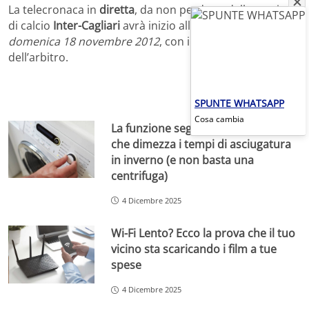
La telecronaca in
diretta
, da non perdere, della partita
di calcio
Inter-Cagliari
avrà inizio alle
ore 15
di
oggi
,
domenica 18 novembre 2012
, con il fischio d’inizio
dell’arbitro.
SPUNTE WHATSAPP
Cosa cambia
La funzione segreta della lavatrice
che dimezza i tempi di asciugatura
in inverno (e non basta una
centrifuga)
4 Dicembre 2025
Wi-Fi Lento? Ecco la prova che il tuo
vicino sta scaricando i film a tue
spese
4 Dicembre 2025