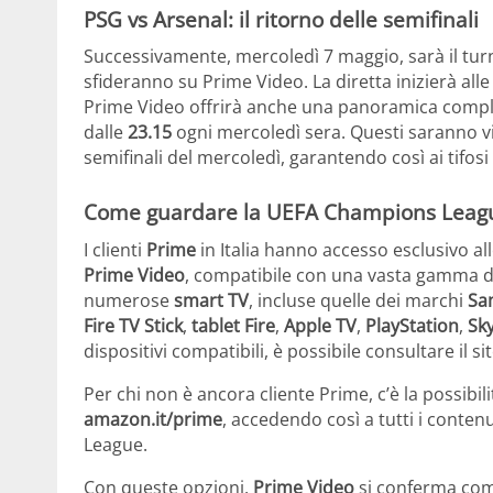
PSG vs Arsenal: il ritorno delle semifinali
Successivamente, mercoledì 7 maggio, sarà il turno
sfideranno su Prime Video. La diretta inizierà all
Prime Video offrirà anche una panoramica complet
dalle
23.15
ogni mercoledì sera. Questi saranno visi
semifinali del mercoledì, garantendo così ai tifo
Come guardare la UEFA Champions Leagu
I clienti
Prime
in Italia hanno accesso esclusivo all
Prime Video
, compatibile con una vasta gamma di d
numerose
smart TV
, incluse quelle dei marchi
Sa
Fire TV Stick
,
tablet Fire
,
Apple TV
,
PlayStation
,
Sk
dispositivi compatibili, è possibile consultare il sit
Per chi non è ancora cliente Prime, c’è la possibil
amazon.it/prime
, accedendo così a tutti i contenu
League.
Con queste opzioni,
Prime Video
si conferma come 