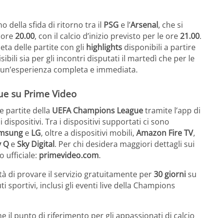
 della sfida di ritorno tra il
PSG
e l’
Arsenal
, che si
e ore
20.00
, con il calcio d’inizio previsto per le ore
21.00
.
a delle partite con gli
highlights
disponibili a partire
bili sia per gli incontri disputati il martedì che per le
si un’esperienza completa e immediata.
e su Prime Video
e partite della
UEFA Champions League
tramite l’app di
ispositivi. Tra i dispositivi supportati ci sono
msung
e
LG
, oltre a dispositivi mobili,
Amazon Fire TV
,
y Q
e
Sky Digital
. Per chi desidera maggiori dettagli sui
o ufficiale:
primevideo.com
.
ità di provare il servizio gratuitamente per
30 giorni
su
ti sportivi, inclusi gli eventi live della Champions
il punto di riferimento per gli appassionati di calcio