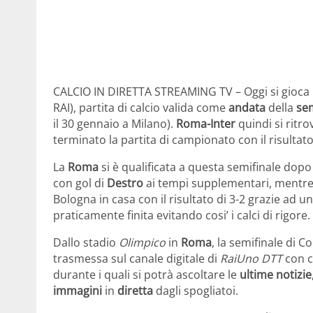
CALCIO IN DIRETTA STREAMING TV – Oggi si gioca
RAI), partita di calcio valida come
andata
della
sem
il 30 gennaio a Milano).
Roma-Inter
quindi si rit
terminato la partita di campionato con il risultato 
La
Roma
si è qualificata a questa semifinale dopo 
con gol di
Destro
ai tempi supplementari, mentre 
Bologna in casa con il risultato di 3-2 grazie ad un
praticamente finita evitando cosi’ i calci di rigore.
Dallo stadio
Olimpico
in
Roma
, la semifinale di C
trasmessa sul canale digitale di
RaiUno DTT
con c
durante i quali si potrà ascoltare le
ultime notizie
immagini
in
diretta
dagli spogliatoi.