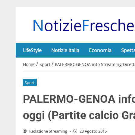
LifeStyle
Notizie Italia
Economia
Spett
/
/
Home
Sport
PALERMO-GENOA info Streaming Diretta TV
Sport
PALERMO-GENOA info 
oggi (Partite calcio Gr
Redazione Streaming
-
23 Agosto 2015