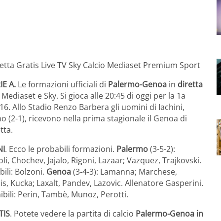
E A.
Le formazioni ufficiali di
Palermo-Genoa
in
diretta
a Mediaset e Sky. Si gioca alle 20:45 di oggi per la 1a
16. Allo Stadio Renzo Barbera gli uomini di Iachini,
ino (2-1), ricevono nella prima stagionale il Genoa di
tta.
NI
. Ecco le probabili formazioni.
Palermo
(3-5-2):
oli, Chochev, Jajalo, Rigoni, Lazaar; Vazquez, Trajkovski.
bili: Bolzoni.
Genoa
(3-4-3): Lamanna; Marchese,
s, Kucka; Laxalt, Pandev, Lazovic. Allenatore Gasperini.
onibili: Perin, Tambè, Munoz, Perotti.
TIS
. Potete vedere la partita di calcio
Palermo-Genoa in