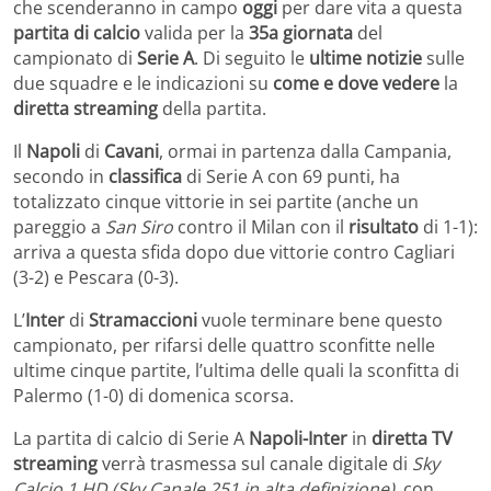
che scenderanno in campo
oggi
per dare vita a questa
partita di calcio
valida per la
35a giornata
del
campionato di
Serie A
. Di seguito le
ultime notizie
sulle
due squadre e le indicazioni su
come e dove vedere
la
diretta streaming
della partita
.
Il
Napoli
di
Cavani
, ormai in partenza dalla Campania,
secondo in
classifica
di Serie A con 69 punti, ha
totalizzato cinque vittorie in sei partite (anche un
pareggio a
San Siro
contro il Milan con il
risultato
di 1-1):
arriva a questa sfida dopo due vittorie contro Cagliari
(3-2) e Pescara (0-3).
L’
Inter
di
Stramaccioni
vuole terminare bene questo
campionato, per rifarsi delle quattro sconfitte nelle
ultime cinque partite, l’ultima delle quali la sconfitta di
Palermo (1-0) di domenica scorsa.
La partita di calcio di Serie A
Napoli-Inter
in
diretta TV
streaming
verrà trasmessa sul canale digitale di
Sky
Calcio 1 HD (Sky Canale 251 in alta definizione)
, con