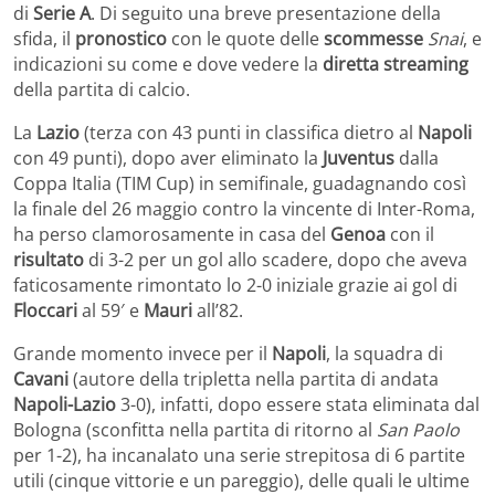
di
Serie A
. Di seguito una breve presentazione della
sfida, il
pronostico
con le quote delle
scommesse
Snai
, e
indicazioni su come e dove vedere la
diretta streaming
della partita di calcio.
La
Lazio
(terza con 43 punti in classifica dietro al
Napoli
con 49 punti), dopo aver eliminato la
Juventus
dalla
Coppa Italia (TIM Cup) in semifinale, guadagnando così
la finale del 26 maggio contro la vincente di Inter-Roma,
ha perso clamorosamente in casa del
Genoa
con il
risultato
di 3-2 per un gol allo scadere, dopo che aveva
faticosamente rimontato lo 2-0 iniziale grazie ai gol di
Floccari
al 59′ e
Mauri
all’82.
Grande momento invece per il
Napoli
, la squadra di
Cavani
(autore della tripletta nella partita di andata
Napoli-Lazio
3-0), infatti, dopo essere stata eliminata dal
Bologna (sconfitta nella partita di ritorno al
San Paolo
per 1-2), ha incanalato una serie strepitosa di 6 partite
utili (cinque vittorie e un pareggio), delle quali le ultime