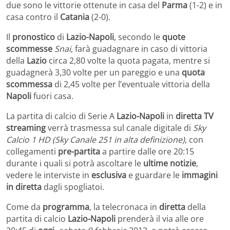
due sono le vittorie ottenute in casa del
Parma
(1-2) e in
casa contro il
Catania
(2-0).
Il
pronostico
di
Lazio-Napoli
, secondo le
quote
scommesse
Snai
, farà guadagnare in caso di vittoria
della
Lazio
circa 2,80 volte la quota pagata, mentre si
guadagnerà 3,30 volte per un pareggio e una
quota
scommessa
di 2,45 volte per l’eventuale vittoria della
Napoli
fuori casa.
La partita di calcio di Serie A
Lazio-Napoli
in
diretta TV
streaming
verrà trasmessa sul canale digitale di
Sky
Calcio 1 HD (Sky Canale 251 in alta definizione)
, con
collegamenti
pre-partita
a partire dalle ore 20:15
durante i quali si potrà ascoltare le
ultime notizie
,
vedere le interviste in
esclusiva
e guardare le
immagini
in diretta
dagli spogliatoi.
Come da
programma
, la telecronaca in
diretta
della
partita di calcio
Lazio-Napoli
prenderà il via alle ore