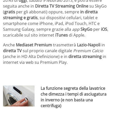
20:45 di
oggi
,
sabato 9 febbraio
2013, e potrà essere
seguita anche in
Diretta TV Streaming Online
su SkyGo
(
gratis
per gli abbonati) oppure, sempre
in diretta
streaming e gratis
, sui dispositivi cellulari, tablet e
smartphone come iPhone, iPad, iPod Touch, HTC e
Samsung Galaxy, sempre grazie alla
app
SkyGo
per
iOS
,
scaricabile sul sito internet
iTunes
di Apple.
Anche
Mediaset Premium
trasmetterà
Lazio-Napoli
in
diretta TV
sul proprio canale digitale
Premium Calcio
(anche in HD Alta Definizione) e in
diretta streaming
in
internet via web su Premium Play.
La funzione segreta della lavatrice
che dimezza i tempi di asciugatura
in inverno (e non basta una
centrifuga)