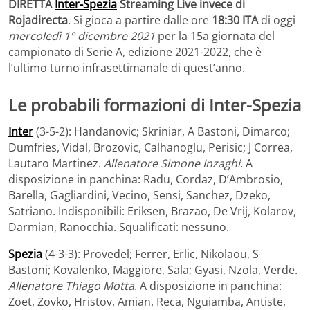
DIRETTA
Inter-Spezia
Streaming Live invece di
Rojadirecta
. Si gioca a partire dalle ore
18:30 ITA
di oggi
mercoledì 1° dicembre 2021
per la 15a giornata del
campionato di Serie A, edizione 2021-2022, che è
l’ultimo turno infrasettimanale di quest’anno.
Le probabili formazioni di Inter-Spezia
Inter
(3-5-2): Handanovic; Skriniar, A Bastoni, Dimarco;
Dumfries, Vidal, Brozovic, Calhanoglu, Perisic; J Correa,
Lautaro Martinez.
Allenatore Simone Inzaghi
. A
disposizione in panchina: Radu, Cordaz, D’Ambrosio,
Barella, Gagliardini, Vecino, Sensi, Sanchez, Dzeko,
Satriano. Indisponibili: Eriksen, Brazao, De Vrij, Kolarov,
Darmian, Ranocchia. Squalificati: nessuno.
Spezia
(4-3-3): Provedel; Ferrer, Erlic, Nikolaou, S
Bastoni; Kovalenko, Maggiore, Sala; Gyasi, Nzola, Verde.
Allenatore Thiago Motta
. A disposizione in panchina:
Zoet, Zovko, Hristov, Amian, Reca, Nguiamba, Antiste,