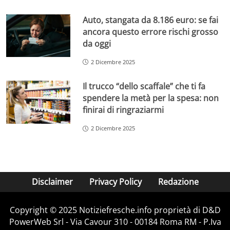
Auto, stangata da 8.186 euro: se fai
ancora questo errore rischi grosso
da oggi
2 Dicembre 2025
Il trucco “dello scaffale” che ti fa
spendere la metà per la spesa: non
finirai di ringraziarmi
2 Dicembre 2025
Disclaimer
Privacy Policy
Redazione
Copyright © 2025 Notiziefresche.info proprietà di D&D
PowerWeb Srl - Via Cavour 310 - 00184 Roma RM - P.Iva