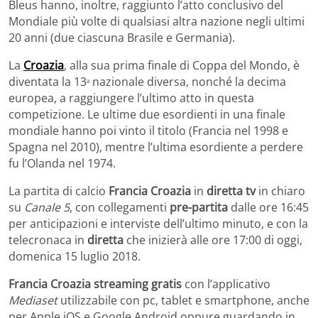
Bleus hanno, inoltre, raggiunto l’atto conclusivo del
Mondiale più volte di qualsiasi altra nazione negli ultimi
20 anni (due ciascuna Brasile e Germania).
La
Croazia
, alla sua prima finale di Coppa del Mondo, è
diventata la 13ᵃ nazionale diversa, nonché la decima
europea, a raggiungere l’ultimo atto in questa
competizione. Le ultime due esordienti in una finale
mondiale hanno poi vinto il titolo (Francia nel 1998 e
Spagna nel 2010), mentre l’ultima esordiente a perdere
fu l’Olanda nel 1974.
La partita di calcio
Francia Croazia
in
diretta tv
in chiaro
su
Canale 5
, con collegamenti
pre-partita
dalle ore 16:45
per anticipazioni e interviste dell’ultimo minuto, e con la
telecronaca in
diretta
che inizierà alle ore 17:00 di oggi,
domenica 15 luglio 2018.
Francia Croazia streaming gratis
con l’applicativo
Mediaset
utilizzabile con pc, tablet e smartphone, anche
per Apple iOS e Google Android oppure guardando in