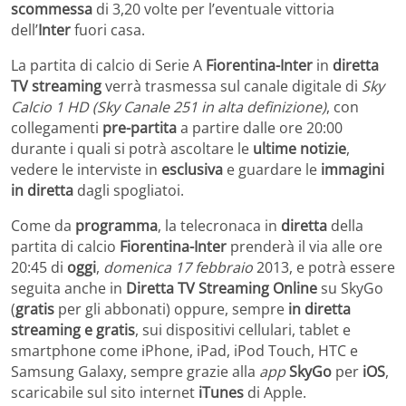
scommessa
di 3,20 volte per l’eventuale vittoria
dell’
Inter
fuori casa.
La partita di calcio di Serie A
Fiorentina-Inter
in
diretta
TV streaming
verrà trasmessa sul canale digitale di
Sky
Calcio 1 HD (Sky Canale 251 in alta definizione)
, con
collegamenti
pre-partita
a partire dalle ore 20:00
durante i quali si potrà ascoltare le
ultime notizie
,
vedere le interviste in
esclusiva
e guardare le
immagini
in diretta
dagli spogliatoi.
Come da
programma
, la telecronaca in
diretta
della
partita di calcio
Fiorentina-Inter
prenderà il via alle ore
20:45 di
oggi
,
domenica 17
febbraio
2013, e potrà essere
seguita anche in
Diretta TV Streaming Online
su SkyGo
(
gratis
per gli abbonati) oppure, sempre
in diretta
streaming e gratis
, sui dispositivi cellulari, tablet e
smartphone come iPhone, iPad, iPod Touch, HTC e
Samsung Galaxy, sempre grazie alla
app
SkyGo
per
iOS
,
scaricabile sul sito internet
iTunes
di Apple.