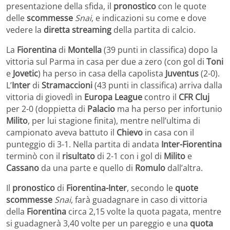
presentazione della sfida, il
pronostico
con le quote
delle
scommesse
Snai
, e indicazioni su come e dove
vedere la
diretta streaming
della partita di calcio.
La
Fiorentina
di
Montella
(39 punti in classifica) dopo la
vittoria sul Parma in casa per due a zero (con gol di
Toni
e
Jovetic
) ha perso in casa della capolista
Juventus
(2-0).
L’
Inter
di
Stramaccioni
(43 punti in classifica) arriva dalla
vittoria di giovedì in
Europa League
contro il
CFR Cluj
per 2-0 (doppietta di
Palacio
ma ha perso per infortunio
Milito
, per lui stagione finita), mentre nell’ultima di
campionato aveva battuto il
Chievo
in casa con il
punteggio di 3-1. Nella partita di andata
Inter-Fiorentina
terminò con il
risultato
di 2-1 con i gol di
Milito
e
Cassano
da una parte e quello di
Romulo
dall’altra.
Il
pronostico
di
Fiorentina-Inter
, secondo le
quote
scommesse
Snai
, farà guadagnare in caso di vittoria
della
Fiorentina
circa 2,15 volte la quota pagata, mentre
si guadagnerà 3,40 volte per un pareggio e una
quota