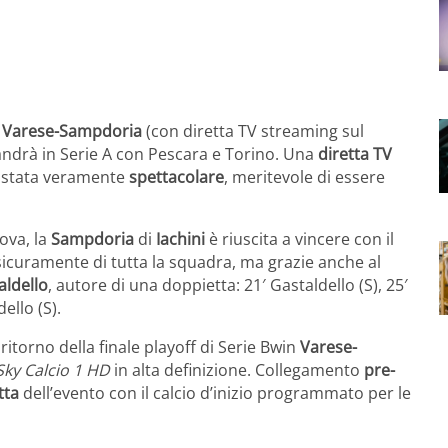
f
Varese-Sampdoria
(con diretta TV streaming sul
i andrà in Serie A con Pescara e Torino. Una
diretta TV
 è stata veramente
spettacolare
, meritevole di essere
ova, la
Sampdoria
di
Iachini
è riuscita a vincere con il
e sicuramente di tutta la squadra, ma grazie anche al
aldello
, autore di una doppietta: 21′ Gastaldello (S), 25′
dello (S).
 ritorno della finale playoff di Serie Bwin
Varese-
Sky Calcio 1 HD
in alta definizione. Collegamento
pre-
tta
dell’evento con il calcio d’inizio programmato per le