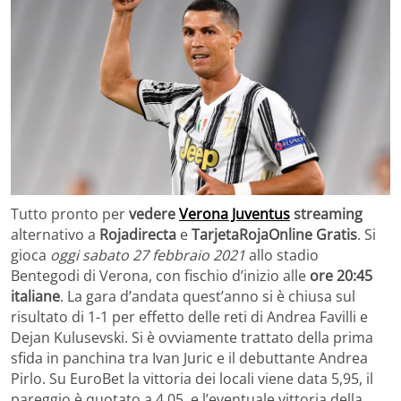
Tutto pronto per
vedere
Verona Juventus
streaming
alternativo a
Rojadirecta
e
TarjetaRojaOnline Gratis
. Si
gioca
oggi sabato 27 febbraio 2021
allo stadio
Bentegodi di Verona, con fischio d’inizio alle
ore 20:45
italiane
. La gara d’andata quest’anno si è chiusa sul
risultato di 1-1 per effetto delle reti di Andrea Favilli e
Dejan Kulusevski. Si è ovviamente trattato della prima
sfida in panchina tra Ivan Juric e il debuttante Andrea
Pirlo. Su EuroBet la vittoria dei locali viene data 5,95, il
pareggio è quotato a 4,05, e l’eventuale vittoria della