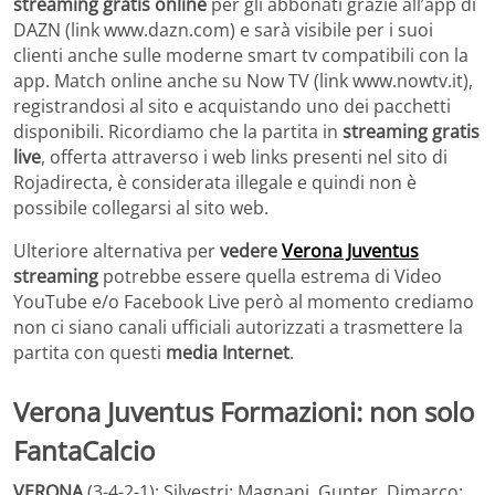
streaming gratis online
per gli abbonati grazie all’app di
DAZN (link www.dazn.com) e sarà visibile per i suoi
clienti anche sulle moderne smart tv compatibili con la
app. Match online anche su Now TV (link www.nowtv.it),
registrandosi al sito e acquistando uno dei pacchetti
disponibili. Ricordiamo che la partita in
streaming gratis
live
, offerta attraverso i web links presenti nel sito di
Rojadirecta, è considerata illegale e quindi non è
possibile collegarsi al sito web.
Ulteriore alternativa per
vedere
Verona Juventus
streaming
potrebbe essere quella estrema di Video
YouTube e/o Facebook Live però al momento crediamo
non ci siano canali ufficiali autorizzati a trasmettere la
partita con questi
media Internet
.
Verona Juventus Formazioni: non solo
FantaCalcio
VERONA
(3-4-2-1): Silvestri; Magnani, Gunter, Dimarco;