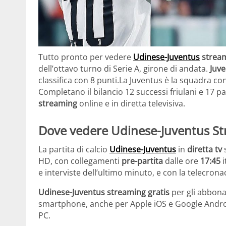
Tutto pronto per vedere
Udinese-Juventus
strea
dell’ottavo turno di Serie A, girone di andata.
Juv
classifica con 8 punti.La Juventus è la squadra con
Completano il bilancio 12 successi friulani e 17 
streaming
online e in diretta televisiva.
Dove vedere Udinese-Juventus St
La partita di calcio
Udinese-Juventus
in
diretta tv
s
HD, con collegamenti
pre-partita
dalle ore
17:45
i
e interviste dell’ultimo minuto, e con la telecrona
Udinese-Juventus streaming gratis
per gli abbonat
smartphone, anche per Apple iOS e Google Androi
PC.