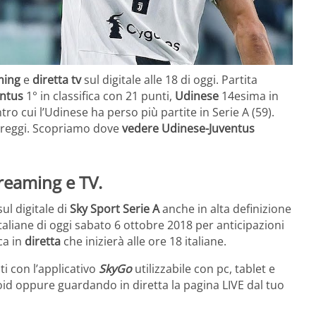
ming
e
diretta tv
sul digitale alle 18 di oggi. Partita
entus
1° in classifica con 21 punti,
Udinese
14esima in
tro cui l’Udinese ha perso più partite in Serie A (59).
pareggi. Scopriamo dove
vedere Udinese-Juventus
reaming e TV.
ul digitale di
Sky Sport Serie A
anche in alta definizione
taliane di oggi sabato 6 ottobre 2018 per anticipazioni
ca in
diretta
che inizierà alle ore 18 italiane.
i con l’applicativo
SkyGo
utilizzabile con pc, tablet e
d oppure guardando in diretta la pagina LIVE dal tuo