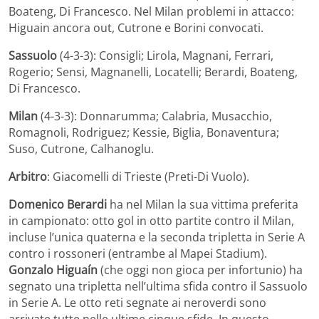
Boateng, Di Francesco. Nel Milan problemi in attacco:
Higuain ancora out, Cutrone e Borini convocati.
Sassuolo
(4-3-3): Consigli; Lirola, Magnani, Ferrari,
Rogerio; Sensi, Magnanelli, Locatelli; Berardi, Boateng,
Di Francesco.
Milan
(4-3-3): Donnarumma; Calabria, Musacchio,
Romagnoli, Rodriguez; Kessie, Biglia, Bonaventura;
Suso, Cutrone, Calhanoglu.
Arbitro
: Giacomelli di Trieste (Preti-Di Vuolo).
Domenico Berardi
ha nel Milan la sua vittima preferita
in campionato: otto gol in otto partite contro il Milan,
incluse l’unica quaterna e la seconda tripletta in Serie A
contro i rossoneri (entrambe al Mapei Stadium).
Gonzalo Higuaín
(che oggi non gioca per infortunio) ha
segnato una tripletta nell’ultima sfida contro il Sassuolo
in Serie A. Le otto reti segnate ai neroverdi sono