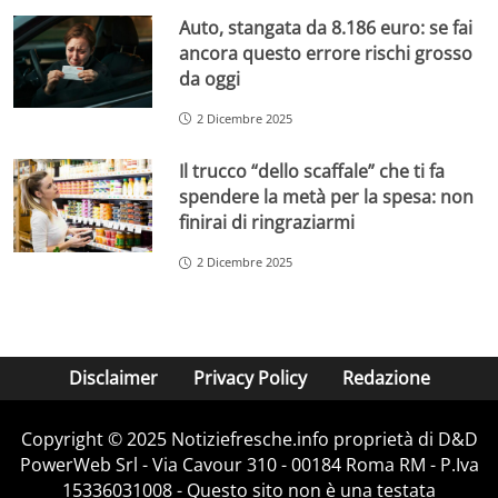
Auto, stangata da 8.186 euro: se fai
ancora questo errore rischi grosso
da oggi
2 Dicembre 2025
Il trucco “dello scaffale” che ti fa
spendere la metà per la spesa: non
finirai di ringraziarmi
2 Dicembre 2025
Disclaimer
Privacy Policy
Redazione
Copyright © 2025 Notiziefresche.info proprietà di D&D
PowerWeb Srl - Via Cavour 310 - 00184 Roma RM - P.Iva
15336031008 - Questo sito non è una testata