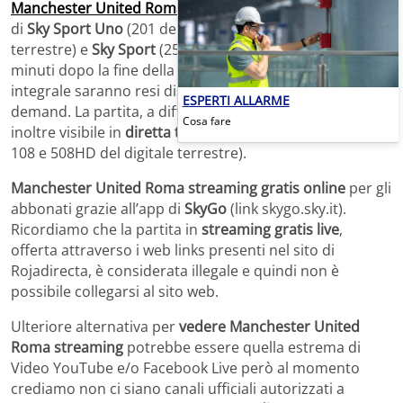
Manchester United Roma
diretta tv
con i canali digitali
di
Sky Sport Uno
(201 del satellite, 472 e 482 del digitale
terrestre) e
Sky Sport
(252 del digitale terrestre). Pochi
minuti dopo la fine della gara, gli
highlights
e l’evento
integrale saranno resi disponibili alla visione on
ESPERTI ALLARME
demand. La partita, a differenza dell’andata, non sarà
Cosa fare
inoltre visibile in
diretta tv in chiaro su TV8
(numero 8,
108 e 508HD del digitale terrestre).
Manchester United Roma
streaming gratis online
per gli
abbonati grazie all’app di
SkyGo
(link skygo.sky.it).
Ricordiamo che la partita in
streaming gratis live
,
offerta attraverso i web links presenti nel sito di
Rojadirecta, è considerata illegale e quindi non è
possibile collegarsi al sito web.
Ulteriore alternativa per
vedere Manchester United
Roma streaming
potrebbe essere quella estrema di
Video YouTube e/o Facebook Live però al momento
crediamo non ci siano canali ufficiali autorizzati a