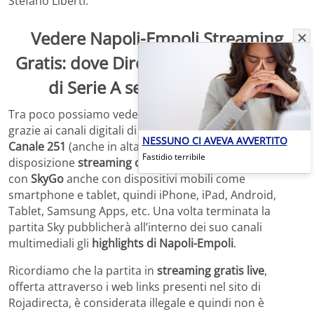
Stefano Liberti.
Vedere
Napoli-Empoli
Streaming
Gratis: dove Diretta Live della partita
di Serie A senza Rojadirecta.
Tra poco possiamo vedere
Napoli-Empoli
in diretta tv
grazie ai canali digitali di
Sky Sport Serie A e Sky Sport
NESSUNO CI AVEVA AVVERTITO
Canale 251
(anche in alta definizione HD). Sky mette a
Fastidio terribile
disposizione
streaming calcio gratis
per gli abbonati
con
SkyGo
anche con dispositivi mobili come
smartphone e tablet, quindi iPhone, iPad, Android,
Tablet, Samsung Apps, etc. Una volta terminata la
partita Sky pubblicherà all’interno dei suo canali
multimediali gli
highlights di Napoli-Empoli
.
Ricordiamo che la partita in
streaming gratis live
,
offerta attraverso i web links presenti nel sito di
Rojadirecta, è considerata illegale e quindi non è