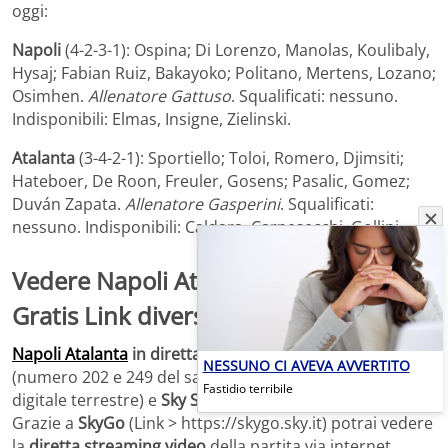
oggi:
Napoli
(4-2-3-1): Ospina; Di Lorenzo, Manolas, Koulibaly,
Hysaj; Fabian Ruiz, Bakayoko; Politano, Mertens, Lozano;
Osimhen.
Allenatore Gattuso
. Squalificati: nessuno.
Indisponibili: Elmas, Insigne, Zielinski.
Atalanta
(3-4-2-1): Sportiello; Toloi, Romero, Djimsiti;
Hateboer, De Roon, Freuler, Gosens; Pasalic, Gomez;
Duván Zapata.
Allenatore Gasperini
. Squalificati:
nessuno. Indisponibili: Caldara, Carnesecchi, Gollini.
Vedere Napoli Atalanta
Streaming
Gratis Link diverso da Rojadirecta.
Napoli Atalanta
in diretta tv
con
Sky Sport Serie A
NESSUNO CI AVEVA AVVERTITO
(numero 202 e 249 del satellite, numero 473 e 483 del
Fastidio terribile
digitale terrestre) e
Sky Sport
(numero 251 del satellite).
Grazie a
SkyGo
(Link > https://skygo.sky.it) potrai vedere
la
diretta streaming video
della partita via internet