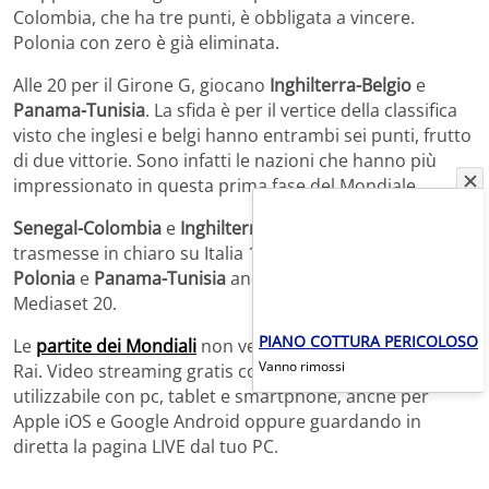
Colombia, che ha tre punti, è obbligata a vincere.
Polonia con zero è già eliminata.
Alle 20 per il Girone G, giocano
Inghilterra-Belgio
e
Panama-Tunisia
. La sfida è per il vertice della classifica
visto che inglesi e belgi hanno entrambi sei punti, frutto
di due vittorie. Sono infatti le nazioni che hanno più
impressionato in questa prima fase del Mondiale.
Senegal-Colombia
e
Inghilterra-Belgio
verranno
trasmesse in chiaro su Italia 1 anche in HD.
Giappone-
Polonia
e
Panama-Tunisia
andranno in onda su
Mediaset 20.
PIANO COTTURA PERICOLOSO
Le
partite dei Mondiali
non vengono trasmesse dalla
Vanno rimossi
Rai. Video streaming gratis con l’applicativo Mediaset
utilizzabile con pc, tablet e smartphone, anche per
Apple iOS e Google Android oppure guardando in
diretta la pagina LIVE dal tuo PC.