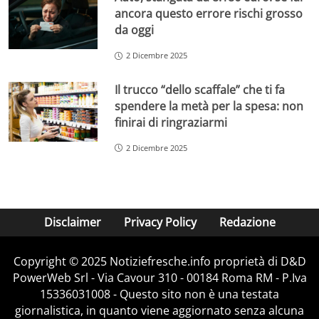
ancora questo errore rischi grosso
da oggi
2 Dicembre 2025
Il trucco “dello scaffale” che ti fa
spendere la metà per la spesa: non
finirai di ringraziarmi
2 Dicembre 2025
Disclaimer
Privacy Policy
Redazione
Copyright © 2025 Notiziefresche.info proprietà di D&D
PowerWeb Srl - Via Cavour 310 - 00184 Roma RM - P.Iva
15336031008 - Questo sito non è una testata
giornalistica, in quanto viene aggiornato senza alcuna