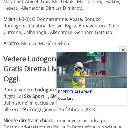
Natanael; Anicet, Goralski; Lukoki, Marcelinho, Dyakov;
Keseru. Allenatore: Dimitar Dimitrov.
Milan
(4-3-3): G.Donnarumma; Abate, Bonucci,
Romagnoli, Calabria; Kessié, Biglia, Bonaventura; Suso,
Cutrone, Calhanoglu. Allenatore: Gennaro Gattuso.
Arbitro
: Milorad Mažić (Serbia).
Vedere
Ludogorets-Milan Streaming
Gratis Diretta Live Europa League
Oggi.
Potete vedere
Ludogorets-Milan
in diretta
sui canali
ESPERTI ALLARME
digitali di
Sky Sport 1, Sky Calcio 4 e Sky Calcio 1
(in alta
Cosa fare
definizione) in esclusiva sul territorio italiano con inizio
alle ore
19
di oggi giovedì 15 febbraio 2018.
Niente diretta in chiaro
come invece accadrà per
Dortmund-Atalanta su Rsi La 2 (l’altra sfida in onda alla