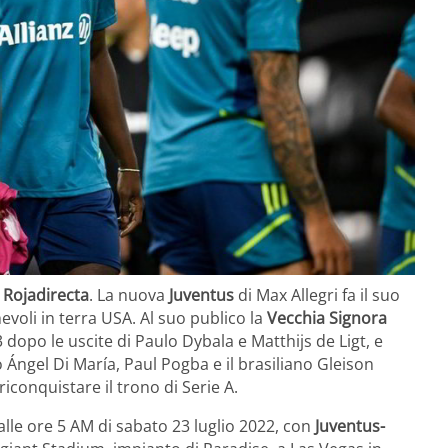
 Rojadirecta
. La nuova
Juventus
di Max Allegri fa il suo
voli in terra USA. Al suo publico la
Vecchia Signora
 dopo le uscite di Paulo Dybala e Matthijs de Ligt, e
 Ángel Di María, Paul Pogba e il brasiliano Gleison
riconquistare il trono di Serie A.
dalle ore 5 AM di sabato 23 luglio 2022, con
Juventus-