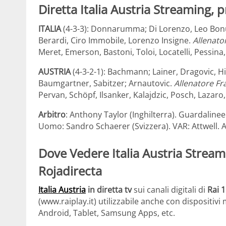
Diretta Italia Austria Streaming, 
ITALIA
(4-3-3): Donnarumma; Di Lorenzo, Leo Bonucc
Berardi, Ciro Immobile, Lorenzo Insigne.
Allenato
Meret, Emerson, Bastoni, Toloi, Locatelli, Pessina,
AUSTRIA
(4-3-2-1): Bachmann; Lainer, Dragovic, Hin
Baumgartner, Sabitzer; Arnautovic.
Allenatore F
Pervan, Schöpf, Ilsanker, Kalajdzic, Posch, Lazaro
Arbitro
: Anthony Taylor (Inghilterra). Guardalin
Uomo: Sandro Schaerer (Svizzera). VAR: Attwell. 
Dove Vedere Italia Austria Streami
Rojadirecta
Italia Austria
in diretta tv
sui canali digitali di
Rai 1
(www.raiplay.it) utilizzabile anche con dispositiv
Android, Tablet, Samsung Apps, etc.