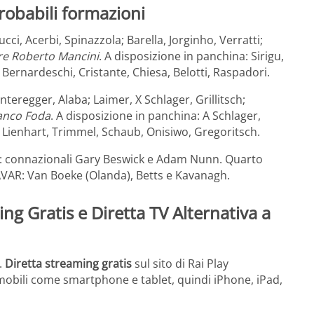
probabili formazioni
i, Acerbi, Spinazzola; Barella, Jorginho, Verratti;
re Roberto Mancini
. A disposizione in panchina: Sirigu,
 Bernardeschi, Cristante, Chiesa, Belotti, Raspadori.
teregger, Alaba; Laimer, X Schlager, Grillitsch;
ranco Foda
. A disposizione in panchina: A Schlager,
, Lienhart, Trimmel, Schaub, Onisiwo, Gregoritsch.
ee: connazionali Gary Beswick e Adam Nunn. Quarto
AVAR: Van Boeke (Olanda), Betts e Kavanagh.
ng Gratis e Diretta TV Alternativa a
.
Diretta streaming gratis
sul sito di Rai Play
i mobili come smartphone e tablet, quindi iPhone, iPad,