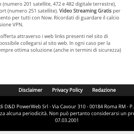
(numero 201 satellite, 472 e 482 digitale terrestre),
ort (numero 251 satellite).
Video Streaming Gratis
per
ento per tutti con Now. Ricordati di guardare il calcio
ssione VPN.
 offerta attraverso i web links presenti nel sito di
possibile collegarsi al sito web. In ogni caso per la
empre ottima soluzione (anche in termini di sicurezza)
Disclaimer
Privacy Policy
Redazione
 di D&D PowerWeb Srl - Via Cavour 310 - 00184 Roma RM - P.
za alcuna periodicità. Non può pertanto considerarsi un prod
07.03.2001