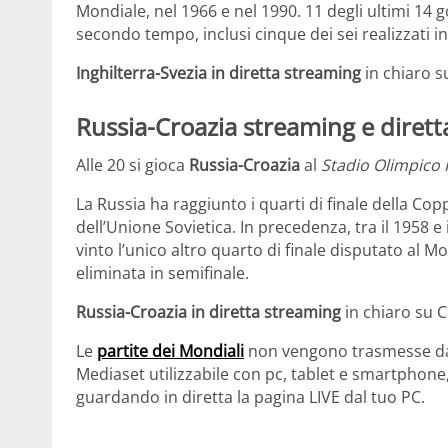
Mondiale, nel 1966 e nel 1990. 11 degli ultimi 14 g
secondo tempo, inclusi cinque dei sei realizzati i
Inghilterra-Svezia in diretta streaming
in chiaro s
Russia-Croazia streaming e dirett
Alle 20 si gioca
Russia-Croazia
al
Stadio Olimpico F
La Russia ha raggiunto i quarti di finale della Co
dell’Unione Sovietica. In precedenza, tra il 1958 e i
vinto l’unico altro quarto di finale disputato al 
eliminata in semifinale.
Russia-Croazia in diretta streaming
in chiaro su C
Le
partite dei Mondiali
non vengono trasmesse dall
Mediaset utilizzabile con pc, tablet e smartphon
guardando in diretta la pagina LIVE dal tuo PC.