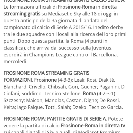
Le formazioni ufficiali di
Frosinone-Roma
in
diretta
streaming gratis
su Mediaset e Sky alle 18 di oggi in
questo anticipo della 3a giornata di andata del
campionato di calcio di Serie A 2015/16. Inedito derby
tra le due squadre con i locali alla ricerca dei loro primi
punti. Dopo questa partita, la Roma (4 punti in
classifica), che arriva dal successo sulla Juventus,
esordirà in Champions League contro il Barcellona,
mercoledì.
FROSINONE ROMA STREAMING GRATIS
FORMAZIONI
.
Frosinone
(4-3-3): Leali; Rosi, Diakité,
Blanchard, Crivello; Chibsah, Gori, Gucher; Paganini, D
Ciofani, Soddimo. Tecnico Stellone.
Roma
(4-2-3-1):
Szczesny; Maicon, Manolas, Castan, Digne; De Rossi,
Keita; Iago Falque, Totti, Salah; Dzeko. Tecnico Garcia.
FROSINONE ROMA: PARTITE GRATIS DI SERIE A
. Potete
vedere la partita di calcio
Frosinone-Roma in diretta tv
sui canali digitali di Sky e quelli di Mediaset Premium