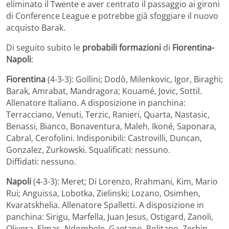
eliminato il Twente e aver centrato il passaggio ai gironi
di Conference League e potrebbe già sfoggiare il nuovo
acquisto Barak.
Di seguito subito le
probabili formazioni
di
Fiorentina-
Napoli
:
Fiorentina
(4-3-3): Gollini; Dodò, Milenkovic, Igor, Biraghi;
Barak, Amrabat, Mandragora; Kouamé, Jovic, Sottil.
Allenatore Italiano. A disposizione in panchina:
Terracciano, Venuti, Terzic, Ranieri, Quarta, Nastasic,
Benassi, Bianco, Bonaventura, Maleh, Ikoné, Saponara,
Cabral, Cerofolini. Indisponibili: Castrovilli, Duncan,
Gonzalez, Zurkowski. Squalificati: nessuno.
Diffidati: nessuno.
Napoli
(4-3-3): Meret; Di Lorenzo, Rrahmani, Kim, Mario
Rui; Anguissa, Lobotka, Zielinski; Lozano, Osimhen,
Kvaratskhelia. Allenatore Spalletti. A disposizione in
panchina: Sirigu, Marfella, Juan Jesus, Ostigard, Zanoli,
Olivera, Elmas, Ndombele, Gaetano, Politano, Zerbin,