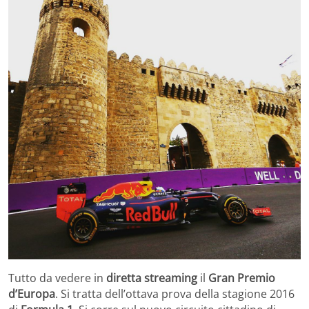
Tutto da vedere in
diretta streaming
il
Gran Premio
d’Europa
. Si tratta dell’ottava prova della stagione 2016