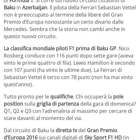
di
Formula 1
. Si corre sul nuovo circuito cittadino di
Baku
in
Azerbaijan
. Il pilota della Ferrari Sebastian Vettel
non è preoccupato al termine della libere del Gran
Premio d’Europa nonostante un certo divario dalle
Mercedes. Sembra che la storia non cambi anche in
questo nuovo circuito.
La classifica mondiale piloti F1 prima di Baku GP
. Nico
Rosberg conduce con 116 punti dopo sette gare (aveva
vinto le prime quattro di fila). Lewis Hamilton è secondo
con 107 punti (ha vinto le ultime due). La Ferrari di
Sebastian Vettel è terzo con 78 punti (non ha mai vinto
quest’anno).
Tutto pronto per le
qualifiche
. Chi occuperà la
pole
position
sulla
griglia di partenza
della gara di domenica?
Q1, Q2 e Q3 con l’adrenalina al massimo per cercare di
stare davanti al momento del via.
Dal circuito di Baku la
diretta tv
del
Gran Premio
d’Europa 2016
sui canali digitali di
Sky Sport F1 HD
(in