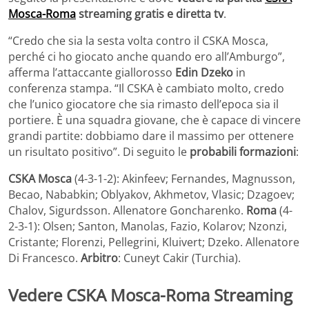
Mosca-Roma
streaming gratis e diretta tv
.
“Credo che sia la sesta volta contro il CSKA Mosca,
perché ci ho giocato anche quando ero all’Amburgo”,
afferma l’attaccante giallorosso
Edin Dzeko
in
conferenza stampa. “Il CSKA è cambiato molto, credo
che l’unico giocatore che sia rimasto dell’epoca sia il
portiere. È una squadra giovane, che è capace di vincere
grandi partite: dobbiamo dare il massimo per ottenere
un risultato positivo”. Di seguito le
probabili formazioni
:
CSKA Mosca
(4-3-1-2): Akinfeev; Fernandes, Magnusson,
Becao, Nababkin; Oblyakov, Akhmetov, Vlasic; Dzagoev;
Chalov, Sigurdsson. Allenatore Goncharenko.
Roma
(4-
2-3-1): Olsen; Santon, Manolas, Fazio, Kolarov; Nzonzi,
Cristante; Florenzi, Pellegrini, Kluivert; Dzeko. Allenatore
Di Francesco.
Arbitro
: Cuneyt Cakir (Turchia).
Vedere
CSKA Mosca-Roma Streaming