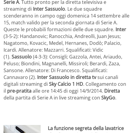
Serie A
. Tutto pronto per la diretta televisiva e
streaming di
Inter Sassuolo
. Le due squadre
scenderanno in campo oggi domenica 14 settembre alle
15, match valido per la seconda giornata di Serie A.
Queste le probabili formazioni delle due squadre.
Inter
(3-5-2): Handanovic; Ranocchia, Andreolli, Juan Jesus;
Nagatomo, Kovacic, Medel, Hernanes, Dodò; Palacio,
Icardi. Allenatore: Mazzarri. Squalificati: Vidic
(1).
Sassuolo
(4-3-3): Consigli; Gazzola, Antei, Ariaudo,
Peluso; Biondini, Magnanelli, Missiroli; Berardi, Zaza,
Sansone. Allenatore: Di Francesco. Squalificati:
Cannavaro (2).
Inter Sassuolo in diretta tv
sui canali
digitali streaming di
Sky Calcio 1 HD
. Collegamento con
il
pre-pratita
alle ore 14:45 di oggi 14/9/2014.
Diretta
della partita di Serie A in live streaming con
SkyGo
.
La funzione segreta della lavatrice