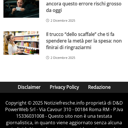
ancora questo errore rischi grosso
da oggi
2 Dicembre 2025
Il trucco “dello scaffale” che ti fa
spendere la metà per la spesa: non
finirai di ringraziarmi
2 Dicembre 2025
Disclaimer
Privacy Policy
Redazione
Copyright © 2025 Notiziefresche.info proprietà di D&D
PowerWeb Srl - Via Cavour 310 - 00184 Roma RM - P.Iva
15336031008 - Questo sito non è una testata
giornalistica, in quanto viene aggiornato senza alcuna