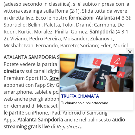
(adesso secondo in classifica), si e’ subito ripresa con la
vittoria casalinga sulla Roma (2-1). Sfida tutta da vivere
in diretta live. Ecco le nostre
formazioni
.
Atalanta
(4-3-3):
Sportiello; Bellini, Paletta, Toloi, Dramé; Carmona, De
Roon, Kurtic; Moralez, Pinilla, Gomez.
Sampdoria
(4-3-1-
2): Viviano; Pedro Pereira, Moisander, Zukanovic,
Mesbah; Ivan, Fernando, Barreto; Soriano; Eder, Muriel.
ATALANTA SAMPDORIA STREAMING GRATIS SERIE A
.
Potete vedere la partita di calcio
Atalanta-Sampdoria in
diretta tv
sui canali digitali di Sky e quelli di Mediaset
Premium Sport HD.
Streaming calcio gratis
per gli
abbonati con l’app Sky Go anche con i vostri
smartphone, tablet e pc.
Atalanta-Sampdoria Streaming
TRUFFA CHIAMATA
web anche per gli abbonati con Premium Play, il servizio
Ti chiamano e poi attaccano
on-demand di Mediaset Premium per
seguire in diretta
le partite
su iPhone, iPad, Android o Samsung
Apps.
Atalanta-Sampdoria
anche nel palinsesto
audio
streaming gratis live
di
Rojadirecta
.