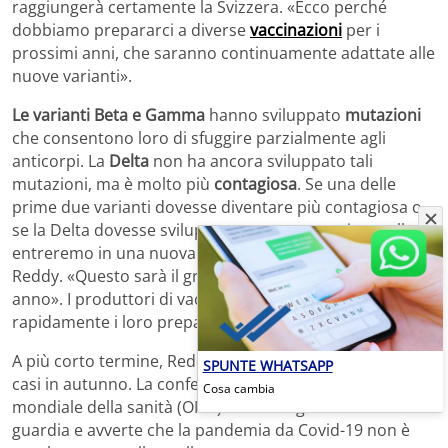
raggiungerà certamente la Svizzera. «Ecco perché
dobbiamo prepararci a diverse
vaccinazioni
per i
prossimi anni, che saranno continuamente adattate alle
nuove varianti».
Le varianti Beta e Gamma
hanno sviluppato
mutazioni
che consentono loro di sfuggire parzialmente agli
anticorpi. La
Delta
non ha ancora sviluppato tali
mutazioni, ma è molto più
contagiosa
. Se una delle
prime due varianti dovesse diventare più contagiosa o
se la Delta dovesse sviluppare questa mutazione, allora
entreremo in una nuova fase della pandemia, afferma
Reddy. «Questo sarà il grosso problema per il prossimo
anno». I produttori di vaccini dovranno adattare
rapidamente i loro preparati.
A più corto termine, Reddy prevede un aumento dei
SPUNTE WHATSAPP
casi in autunno. La conferma anche dall’ Organizzazione
Cosa cambia
mondiale della sanità (OMS) che il 3 luglio ha messo in
guardia e avverte che la pandemia da Covid-19 non è