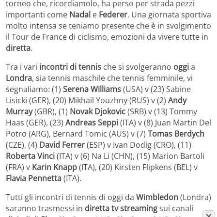
torneo che, ricordiamolo, ha perso per strada pezzi
importanti come
Nadal
e
Federer
. Una giornata sportiva
molto intensa se teniamo presente che è in svolgimento
il Tour de France di ciclismo, emozioni da vivere tutte in
diretta
.
Tra i vari
incontri di tennis
che si svolgeranno
oggi
a
Londra
, sia tennis maschile che tennis femminile, vi
segnaliamo: (1)
Serena Williams
(USA) v (23) Sabine
Lisicki (GER), (20) Mikhail Youzhny (RUS) v (2)
Andy
Murray
(GBR), (1)
Novak Djokovic
(SRB) v (13) Tommy
Haas (GER), (23)
Andreas Seppi
(ITA) v (8) Juan Martin Del
Potro (ARG), Bernard Tomic (AUS) v (7)
Tomas Berdych
(CZE), (4)
David Ferrer
(ESP) v Ivan Dodig (CRO), (11)
Roberta Vinci
(ITA) v (6) Na Li (CHN), (15) Marion Bartoli
(FRA) v
Karin Knapp
(ITA), (20) Kirsten Flipkens (BEL) v
Flavia Pennetta
(ITA).
Tutti gli incontri di tennis di oggi da
Wimbledon
(Londra)
saranno trasmessi in
diretta tv
streaming
sui canali