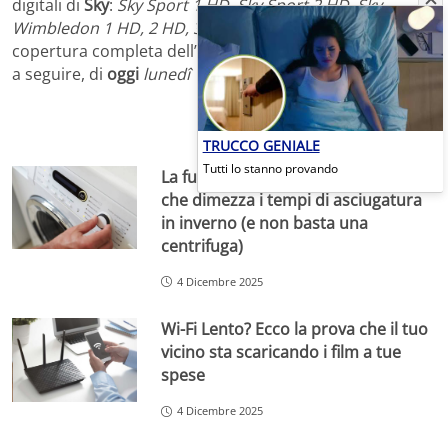
digitali di
Sky
:
Sky Sport 1 HD, Sky Sport 2 HD, Sky
Wimbledon 1 HD, 2 HD, 3 HD, 4 HD e 5 HD
, per una
copertura completa dell’evento a partire dalle
ore 12:30
a seguire, di
oggi
lunedî 1 luglio 2013
.
TRUCCO GENIALE
Tutti lo stanno provando
La funzione segreta della lavatrice
che dimezza i tempi di asciugatura
in inverno (e non basta una
centrifuga)
4 Dicembre 2025
Wi-Fi Lento? Ecco la prova che il tuo
vicino sta scaricando i film a tue
spese
4 Dicembre 2025