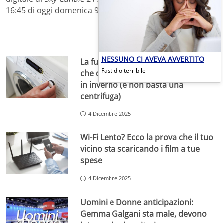
16:45 di oggi domenica 9 settembre 2012.
NESSUNO CI AVEVA AVVERTITO
La funzione segreta della lavatrice
Fastidio terribile
che dimezza i tempi di asciugatura
in inverno (e non basta una
centrifuga)
4 Dicembre 2025
Wi-Fi Lento? Ecco la prova che il tuo
vicino sta scaricando i film a tue
spese
4 Dicembre 2025
Uomini e Donne anticipazioni:
Gemma Galgani sta male, devono