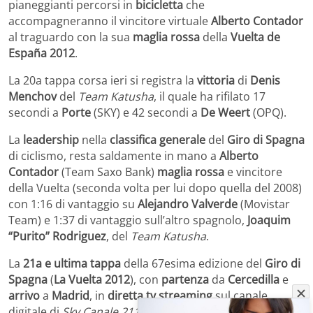
pianeggianti percorsi in
bicicletta
che
accompagneranno il vincitore virtuale
Alberto Contador
al traguardo con la sua
maglia rossa
della
Vuelta de
España 2012
.
La 20a tappa corsa ieri si registra la
vittoria
di
Denis
Menchov
del
Team Katusha
, il quale ha rifilato 17
secondi a
Porte
(SKY) e 42 secondi a
De Weert
(OPQ).
La
leadership
nella
classifica generale
del
Giro di Spagna
di ciclismo, resta saldamente in mano a
Alberto
Contador
(Team Saxo Bank)
maglia rossa
e vincitore
della Vuelta (seconda volta per lui dopo quella del 2008)
con 1:16 di vantaggio su
Alejandro Valverde
(Movistar
Team) e 1:37 di vantaggio sull’altro spagnolo,
Joaquim
“Purito” Rodriguez
, del
Team Katusha
.
La
21a e ultima tappa
della 67esima edizione del
Giro di
Spagna
(
La Vuelta 2012
), con
partenza
da
Cercedilla
e
arrivo
a
Madrid
, in
diretta tv streaming
sul canale
digitale di
Sky Canale 211 (Eurosport)
, a partire dalle ore