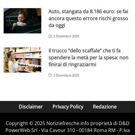
Auto, stangata da 8.186 euro: se fai
ancora questo errore rischi grosso
da oggi
2 Dicembre 2025
Il trucco “dello scaffale” che ti fa
spendere la metà per la spesa: non
finirai di ringraziarmi
2 Dicembre 2025
Disclaimer
Privacy Policy
Redazione
Copyright © 2025 Notiziefresche.info proprietà di D&D
PowerWeb Srl - Via Cavour 310 - 00184 Roma RM - P.Iva