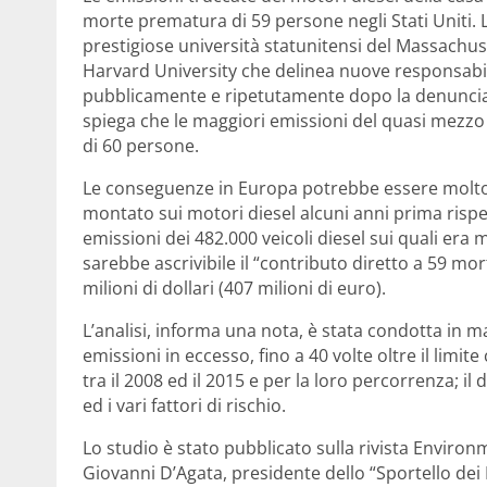
morte prematura di 59 persone negli Stati Uniti. L’
prestigiose università statunitensi del Massachuse
Harvard University che delinea nuove responsabi
pubblicamente e ripetutamente dopo la denuncia 
spiega che le maggiori emissioni del quasi mezzo m
di 60 persone.
Le conseguenze in Europa potrebbe essere molto p
montato sui motori diesel alcuni anni prima rispett
emissioni dei 482.000 veicoli diesel sui quali era
sarebbe ascrivibile il “contributo diretto a 59 mort
milioni di dollari (407 milioni di euro).
L’analisi, informa una nota, è stata condotta in ma
emissioni in eccesso, fino a 40 volte oltre il limit
tra il 2008 ed il 2015 e per la loro percorrenza; i
ed i vari fattori di rischio.
Lo studio è stato pubblicato sulla rivista Enviro
Giovanni D’Agata, presidente dello “Sportello dei Di