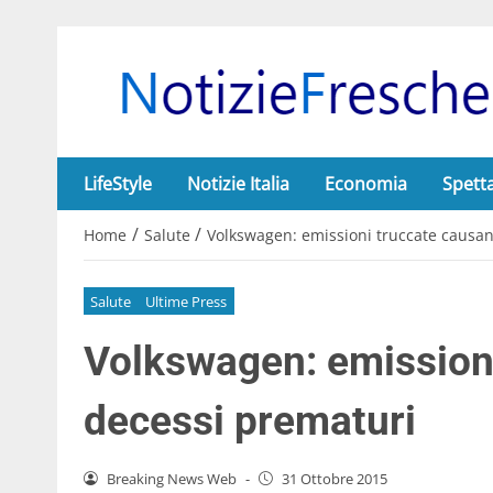
LifeStyle
Notizie Italia
Economia
Spett
/
/
Home
Salute
Volkswagen: emissioni truccate causa
Salute
Ultime Press
Volkswagen: emission
decessi prematuri
Breaking News Web
-
31 Ottobre 2015