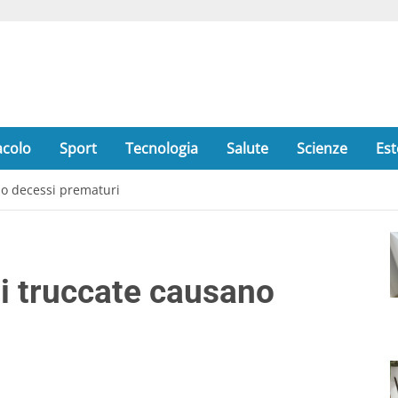
acolo
Sport
Tecnologia
Salute
Scienze
Est
no decessi prematuri
i truccate causano