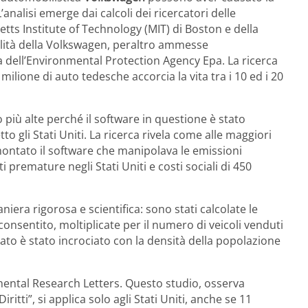
analisi emerge dai calcoli dei ricercatori delle
tts Institute of Technology (MIT) di Boston e della
lità della Volkswagen, peraltro ammesse
dell’Environmental Protection Agency Epa. La ricerca
ilione di auto tedesche accorcia la vita tra i 10 ed i 20
iù alte perché il software in questione è stato
o gli Stati Uniti. La ricerca rivela come alle maggiori
 montato il software che manipolava le emissioni
i premature negli Stati Uniti e costi sociali di 450
niera rigorosa e scientifica: sono stati calcolate le
e consentito, moltiplicate per il numero di veicoli venduti
l dato è stato incrociato con la densità della popolazione
nmental Research Letters. Questo studio, osserva
ritti”, si applica solo agli Stati Uniti, anche se 11