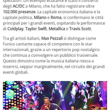
spettatori. Un esempio eclatante è stato il concerto
degli
AC/DC
a Milano, che ha fatto registrare oltre
102.000 presenze
. La capitale economica italiana e la
capitale politica,
Milano
e
Roma
, si confermano le città
principali per i grandi eventi, ospitando le performance
di
Coldplay
,
Taylor Swift
,
Metallica
e
Travis Scott
.
Tra gli artisti italiani,
Max Pezzali
si distingue come
l’unico cantante capace di competere con le star
internazionali, grazie a un repertorio pop nostalgico
che continua a coinvolgere un pubblico trasversale.
Questo dimostra come la musica italiana riesca a
inserirsi, seppur marginalmente, nel circuito dei grandi
eventi globali.