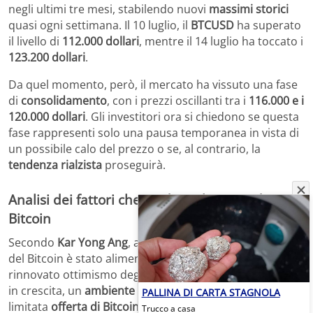
negli ultimi tre mesi, stabilendo nuovi
massimi storici
quasi ogni settimana. Il 10 luglio, il
BTCUSD
ha superato
il livello di
112.000 dollari
, mentre il 14 luglio ha toccato i
123.200 dollari
.
Da quel momento, però, il mercato ha vissuto una fase
di
consolidamento
, con i prezzi oscillanti tra i
116.000 e i
120.000 dollari
. Gli investitori ora si chiedono se questa
fase rappresenti solo una pausa temporanea in vista di
un possibile calo del prezzo o se, al contrario, la
tendenza rialzista
proseguirà.
Analisi dei fattori che guidano il prezzo di
Bitcoin
Secondo
Kar Yong Ang
, analista di
Octa Broker
, il rally
del Bitcoin è stato alimentato da vari fattori, tra cui un
rinnovato ottimismo degli investitori, flussi
istituzionali
in crescita, un
ambiente regolatorio favorevole
e la
PALLINA DI CARTA STAGNOLA
limitata
offerta di Bitcoin
. Questi elementi hanno creato
Trucco a casa