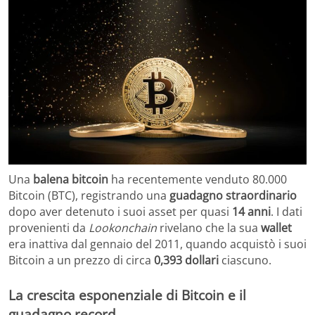
Una
balena bitcoin
ha recentemente venduto 80.000
Bitcoin (BTC), registrando una
guadagno straordinario
dopo aver detenuto i suoi asset per quasi
14 anni
. I dati
provenienti da
Lookonchain
rivelano che la sua
wallet
era inattiva dal gennaio del 2011, quando acquistò i suoi
Bitcoin a un prezzo di circa
0,393 dollari
ciascuno.
La crescita esponenziale di Bitcoin e il
guadagno record