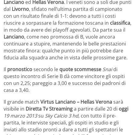
Lanciano
ed
Hellas Verona
. I veneti sono a soli due punti
dal
Livorno
, sfidato nell’ultima partita di campionato
con un risultato finale di 1-1: devono a tutti i costi
riuscire a sorpassare la formazione toscana in
classifica
,
in modo da avere dei playoff agevolati. Da parte sua il
Lanciano
, come neo promossa di B, vuole ancora
continuare a stupire, mantenendo le belle prestazioni
mostrate finora: qualche punto in più potrebbe dare
fiducia alla squadra anche in vista delle prossime gare.
Il
pronostico
secondo le
quote scommesse
Snai
di
questo incontro di Serie B dà come vincitore gli ospiti
con un 2,25; pareggio a 3,00 e successo dei padroni di
casa a 3,40.
Il grande match
Virtus Lanciano – Hellas Verona
sarà
visibile in
Diretta Tv Streaming
a partire dalle 20 di
oggi
19 marzo 2013
su
Sky Calcio 3 hd
, con tutto il pre-
partita, le interviste speciali, gli ospiti in studio e gli
inviati allo stadio pronti a dare a tutti gli spettatori le