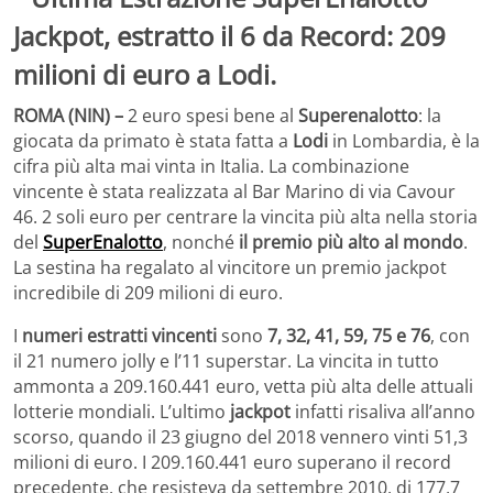
ROMA (NIN) –
2 euro spesi bene al
Superenalotto
: la
giocata da primato è stata fatta a
Lodi
in Lombardia, è la
cifra più alta mai vinta in Italia. La combinazione
vincente è stata realizzata al Bar Marino di via Cavour
46. 2 soli euro per centrare la vincita più alta nella storia
del
SuperEnalotto
, nonché
il premio più alto al mondo
.
La sestina ha regalato al vincitore un premio jackpot
incredibile di 209 milioni di euro.
I
numeri estratti vincenti
sono
7, 32, 41, 59, 75 e 76
, con
il 21 numero jolly e l’11 superstar. La vincita in tutto
ammonta a 209.160.441 euro, vetta più alta delle attuali
lotterie mondiali. L’ultimo
jackpot
infatti risaliva all’anno
scorso, quando il 23 giugno del 2018 vennero vinti 51,3
milioni di euro. I 209.160.441 euro superano il record
precedente, che resisteva da settembre 2010, di 177,7