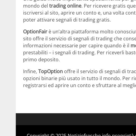
mondo del
trading online
. Per ricevere gratis qu
iscriversi al sito, aprire un conto e, una volta co
poter attivare segnali di trading gratis.
OptionFair
è un’altra piattaforma molto conosciuta
sito offre il servizio di segnali di trading che con
informazioni necessarie per capire quando è il
mo
prestabiliti – i segnali di trading. Per riceverli ba
primo deposito.
Infine,
TopOption
offre il servizio di segnali di t
opzioni binarie più usato in tutto il mondo. Per ri
registrarsi ed aprire un conto e sfruttare al meglio
Copyright © 2025 Notiziefresche.info proprietà