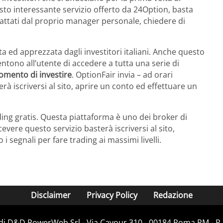
esto interessante servizio offerto da 24Option, basta
ntattati dal proprio manager personale, chiedere di
 ed apprezzata dagli investitori italiani. Anche questo
sentono all’utente di accedere a tutta una serie di
mento di investire
. OptionFair invia – ad orari
sterà iscriversi al sito, aprire un conto ed effettuare un
rading gratis. Questa piattaforma è uno dei broker di
cevere questo servizio basterà iscriversi al sito,
 i segnali per fare trading ai massimi livelli.
Disclaimer
Privacy Policy
Redazione
 di D&D PowerWeb Srl - Via Cavour 310 - 00184 Roma RM - P.