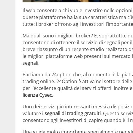
Il web consente a chi vuole investire nelle opzion
queste piattaforme ha la sua caratteristica ma
tutte: i broker offrono agli investitori l’important
Ma quali sono i migliori broker? E, soprattutto, q
consentono di ottenere il servizio di segnali per i
breve riassunto di un recente studio realizzato da
le migliori piattaforme web presenti sul mercato i
segnali.
Partiamo da 24option che, al momento, è la piattaf
trading online. 24Option è attiva nel settore delle 
per l’eccellente qualità dei servizi offerti. Inoltr
licenza Cysec
.
Uno dei servizi più interessanti messi a disposiz
valutare i
segnali di trading gratuiti
. Questo servi
consentono agli investitori di capire quando è il
Una guida molto importante specialmente per gli in