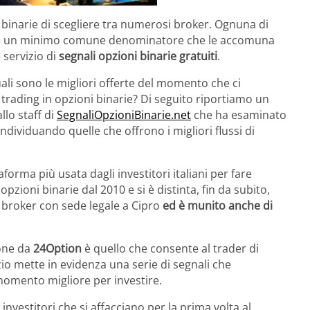
i binarie di scegliere tra numerosi broker. Ognuna di
 c’è un minimo comune denominatore che le accomuna
e servizio di
segnali opzioni binarie gratuiti
.
uali sono le migliori offerte del momento che ci
l trading in opzioni binarie? Di seguito riportiamo un
llo staff di
SegnaliOpzioniBinarie.net
che ha esaminato
ndividuando quelle che offrono i migliori flussi di
orma più usata dagli investitori italiani per fare
opzioni binarie dal 2010 e si è distinta, fin da subito,
e è broker con sede legale a Cipro
ed è munito anche di
ione da
24Option
è quello che consente al trader di
zio mette in evidenza una serie di segnali che
 momento migliore per investire.
vestitori che si affacciano per la prima volta al