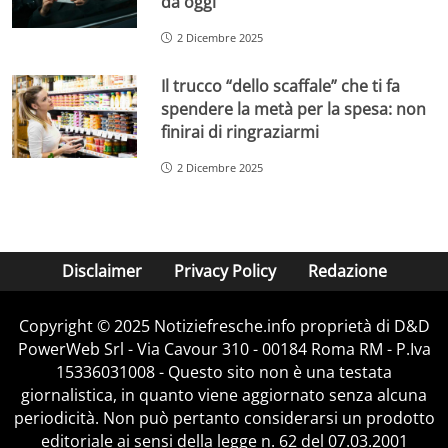
da oggi
2 Dicembre 2025
Il trucco “dello scaffale” che ti fa
spendere la metà per la spesa: non
finirai di ringraziarmi
2 Dicembre 2025
Disclaimer
Privacy Policy
Redazione
Copyright © 2025 Notiziefresche.info proprietà di D&D
PowerWeb Srl - Via Cavour 310 - 00184 Roma RM - P.Iva
15336031008 - Questo sito non è una testata
giornalistica, in quanto viene aggiornato senza alcuna
periodicità. Non può pertanto considerarsi un prodotto
editoriale ai sensi della legge n. 62 del 07.03.2001