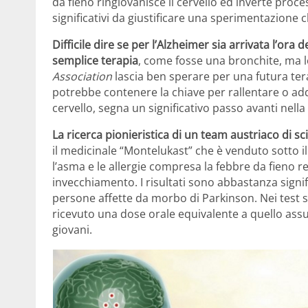
da fieno ringiovanisce il cervello ed inverte proc
significativi da giustificare una sperimentazione c
Difficile dire se per l’Alzheimer sia arrivata l’ora d
semplice terapia
, come fosse una bronchite, ma l
Association
lascia ben sperare per una futura te
potrebbe contenere la chiave per rallentare o addi
cervello, segna un significativo passo avanti nell
La ricerca pionieristica di un team austriaco di sci
il medicinale “Montelukast” che è venduto sotto il 
l’asma e le allergie compresa la febbre da fieno r
invecchiamento. I risultati sono abbastanza signif
persone affette da morbo di Parkinson. Nei test s
ricevuto una dose orale equivalente a quello ass
giovani.