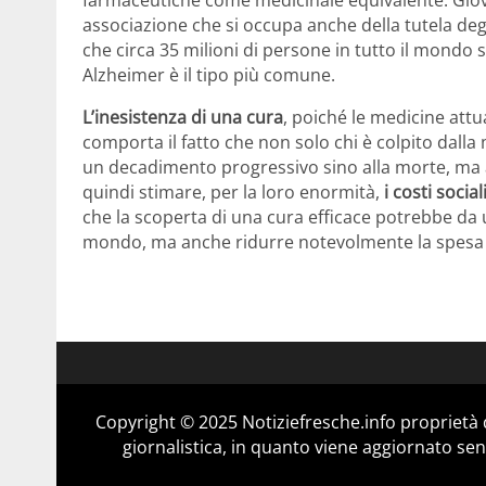
farmaceutiche come medicinale equivalente. Giovan
associazione che si occupa anche della tutela deg
che circa 35 milioni di persone in tutto il mondo 
Alzheimer è il tipo più comune.
L’inesistenza di una cura
, poiché le medicine att
comporta il fatto che non solo chi è colpito dall
un decadimento progressivo sino alla morte, ma anc
quindi stimare, per la loro enormità,
i costi socia
che la scoperta di una cura efficace potrebbe da 
mondo, ma anche ridurre notevolmente la spesa pu
Copyright © 2025 Notiziefresche.info proprietà
giornalistica, in quanto viene aggiornato sen