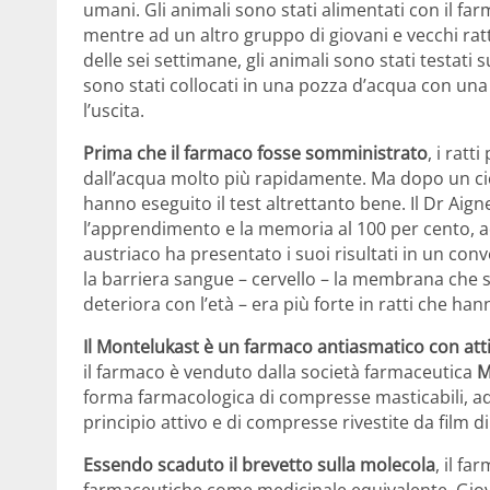
umani. Gli animali sono stati alimentati con il fa
mentre ad un altro gruppo di giovani e vecchi rat
delle sei settimane, gli animali sono stati testati
sono stati collocati in una pozza d’acqua con una
l’uscita.
Prima che il farmaco fosse somministrato
, i ratt
dall’acqua molto più rapidamente. Ma dopo un ciclo
hanno eseguito il test altrettanto bene. Il Dr Ai
l’apprendimento e la memoria al 100 per cento, ad
austriaco ha presentato i suoi risultati in un co
la barriera sangue – cervello – la membrana che sm
deteriora con l’età – era più forte in ratti che han
Il Montelukast è un farmaco antiasmatico con attiv
il farmaco è venduto dalla società farmaceutica
M
forma farmacologica di compresse masticabili, ad
principio attivo e di compresse rivestite da film d
Essendo scaduto il brevetto sulla molecola
, il f