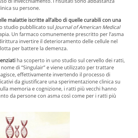
esso di invecchiamento. I risultati sono abbastanza
linica su persone.
elle malattie iscritte all’albo di quelle curabili con una
o studio pubbllicato sul
Journal of American Medical
rapia. Un farmaco comunemente prescritto per l’asma
rittura invertire il deterioramento delle cellule nel
a lotta per battere la demenza.
enziati
ha scoperto in uno studio sul cervello dei ratti,
nome di “Singulair” e viene utilizzato per trattare
eagisce, effettivamente invertendo il processo di
icativi da giustificare una sperimentazione clinica su
ulla memoria e cognizione, i ratti più vecchi hanno
unto da persone con asma così come per i ratti più