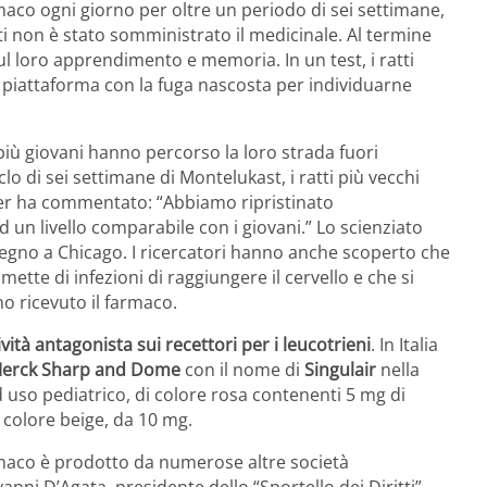
rmaco ogni giorno per oltre un periodo di sei settimane,
ti non è stato somministrato il medicinale. Al termine
 sul loro apprendimento e memoria. In un test, i ratti
 piattaforma con la fuga nascosta per individuarne
i più giovani hanno percorso la loro strada fuori
 di sei settimane di Montelukast, i ratti più vecchi
gner ha commentato: “Abbiamo ripristinato
 un livello comparabile con i giovani.” Lo scienziato
nvegno a Chicago. I ricercatori hanno anche scoperto che
ette di infezioni di raggiungere il cervello e che si
no ricevuto il farmaco.
ità antagonista sui recettori per i leucotrieni
. In Italia
erck Sharp and Dome
con il nome di
Singulair
nella
 uso pediatrico, di colore rosa contenenti 5 mg di
i colore beige, da 10 mg.
armaco è prodotto da numerose altre società