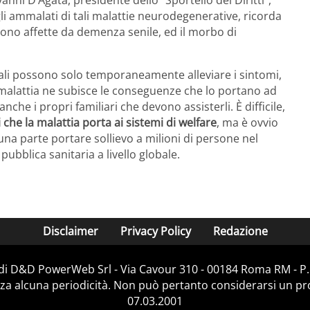
ni D’Agata, presidente dello “Sportello dei Diritti”,
li ammalati di tali malattie neurodegenerative, ricorda
sono affette da demenza senile, ed il morbo di
uali possono solo temporaneamente alleviare i sintomi,
a malattia ne subisce le conseguenze che lo portano ad
he i propri familiari che devono assisterli. È difficile,
li che la malattia porta ai sistemi di welfare
, ma è ovvio
una parte portare sollievo a milioni di persone nel
bblica sanitaria a livello globale.
Disclaimer
Privacy Policy
Redazione
 di D&D PowerWeb Srl - Via Cavour 310 - 00184 Roma RM - P.
za alcuna periodicità. Non può pertanto considerarsi un prod
07.03.2001