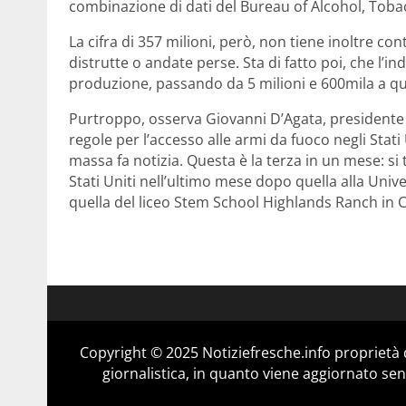
combinazione di dati del Bureau of Alcohol, Toba
La cifra di 357 milioni, però, non tiene inoltre co
distrutte o andate perse. Sta di fatto poi, che l’
produzione, passando da 5 milioni e 600mila a qua
Purtroppo, osserva Giovanni D’Agata, presidente dell
regole per l’accesso alle armi da fuoco negli Stati
massa fa notizia. Questa è la terza in un mese: si
Stati Uniti nell’ultimo mese dopo quella alla Unive
quella del liceo Stem School Highlands Ranch in C
Copyright © 2025 Notiziefresche.info proprietà
giornalistica, in quanto viene aggiornato sen