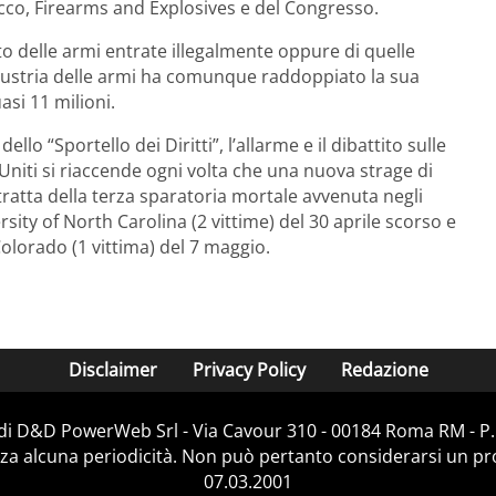
cco, Firearms and Explosives e del Congresso.
nto delle armi entrate illegalmente oppure di quelle
industria delle armi ha comunque raddoppiato la sua
si 11 milioni.
o “Sportello dei Diritti”, l’allarme e il dibattito sulle
 Uniti si riaccende ogni volta che una nuova strage di
 tratta della terza sparatoria mortale avvenuta negli
rsity of North Carolina (2 vittime) del 30 aprile scorso e
olorado (1 vittima) del 7 maggio.
Disclaimer
Privacy Policy
Redazione
 di D&D PowerWeb Srl - Via Cavour 310 - 00184 Roma RM - P.
za alcuna periodicità. Non può pertanto considerarsi un prod
07.03.2001