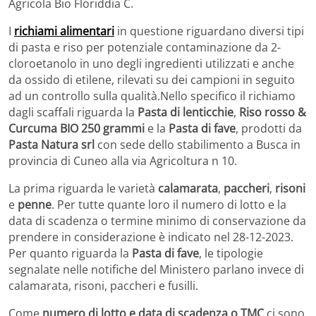
Agricola Bio Floriddia C.
I
richiami alimentari
in questione riguardano diversi tipi
di pasta e riso per potenziale contaminazione da 2-
cloroetanolo in uno degli ingredienti utilizzati e anche
da ossido di etilene, rilevati su dei campioni in seguito
ad un controllo sulla qualità.Nello specifico il richiamo
dagli scaffali riguarda la
Pasta di lenticchie
,
Riso rosso &
Curcuma BIO 250 grammi
e la
Pasta di fave
, prodotti da
Pasta Natura srl
con sede dello stabilimento a Busca in
provincia di Cuneo alla via Agricoltura n 10.
La prima riguarda le varietà
calamarata
,
paccheri
,
risoni
e
penne
. Per tutte quante loro il numero di lotto e la
data di scadenza o termine minimo di conservazione da
prendere in considerazione è indicato nel 28-12-2023.
Per quanto riguarda la
Pasta di fave
, le tipologie
segnalate nelle notifiche del Ministero parlano invece di
calamarata, risoni, paccheri e fusilli.
Come
numero di lotto e data di scadenza o TMC
ci sono