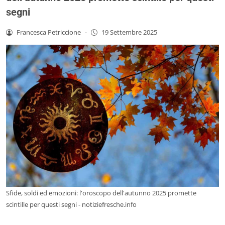
segni
Francesca Petriccione
-
19 Settembre 2025
Sfide, soldi ed emozioni: l'oroscopo dell'autunno 2025 promette
scintille per questi segni - notiziefresche.info