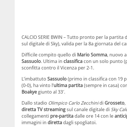
CALCIO SERIE BWIN – Tutto pronto per la partita d
sul digitale di Sky), valida per la 8a giornata del 
Difficile compito quello di
Mario Somma
, nuovo a
Sassuolo
. Ultima in
classifica
con un solo punto (pa
sconfitta contro il Vicenza per 2-1.
L’imbattuto
Sassuolo
(primo in classifica con 19 p
(0-0), ha vinto l’
ultima partita
(sempre in casa) cont
Boakye
giunto al 33′.
Dallo stadio
Olimpico Carlo Zecchini
di
Grosseto
,
diretta TV streaming
sul canale digitale di
Sky Cal
collegamenti
pre-partita
dalle ore 14 con le
antic
immagini in
diretta
dagli spogliatoi.