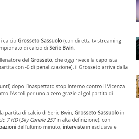
i calcio
Grosseto-Sassuolo
(con diretta tv streaming
campionato di calcio di
Serie Bwin
.
llenatore del
Grosseto
, che oggi rivece la capolista
rtita con -6 di penalizzazione), il Grosseto arriva dalla
unti) dopo l’inaspettato stop interno contro il Vicenza
ro l’Ascoli per uno a zero grazie al gol partita di
 la partita di calcio di Serie Bwin,
Grosseto-Sassuolo
in
cio 7 HD
(
Sky Canale 257
in alta definizione), con
ipazioni
dell’ultimo minuto,
interviste
in esclusiva e