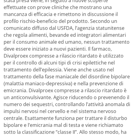
stata presa viene, in seguito a nuove scoperte
effettuate con prove cliniche che mostrano una
mancanza di efficacia e rimettono in discussione il
profilo rischio-beneficio del prodotto. Secondo un
comunicato diffuso dal USFDA, l’agenzia statunitense
che regola alimenti, bevande ed integratori alimentari
per il consumo animale ed umano, nessun trattamento
deve essere iniziato a nuovi pazienti. Il farmaco,
Divalproex compresse a rilascio ritardato è utilizzato
per il controllo di alcuni tipi di crisi epilettiche nel
trattamento dell’epilessia. Viene anche usato nel
trattamento della fase maniacale del disordine bipolare
(malattia maniaco-depressiva) e nella prevenzione di
emicrania. Divalproex compresse a rilascio ritardato è
un anticonvulsivante. Agisce riducendo o prevenendo il
numero dei sequestri, controllando l’attività anomala di
impulsi nervosi nel cervello e nel sistema nervoso
centrale. Esattamente funziona per trattare il disturbo
bipolare e l’emicrania mal di testa e viene richiamato
sotto la classificazione “classe II”. Allo stesso modo, ha