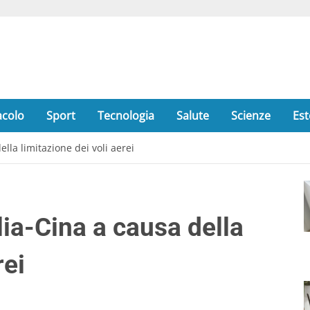
acolo
Sport
Tecnologia
Salute
Scienze
Est
della limitazione dei voli aerei
alia-Cina a causa della
rei