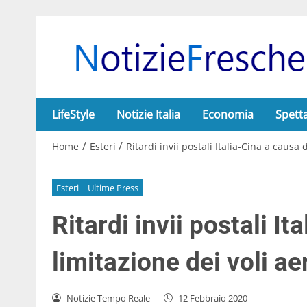
LifeStyle
Notizie Italia
Economia
Spett
/
/
Home
Esteri
Ritardi invii postali Italia-Cina a causa 
Esteri
Ultime Press
Ritardi invii postali It
limitazione dei voli ae
Notizie Tempo Reale
-
12 Febbraio 2020