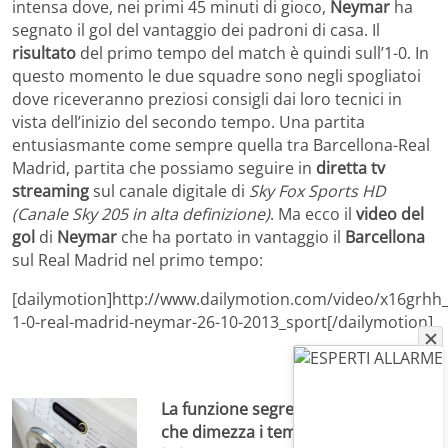
intensa dove, nei primi 45 minuti di gioco,
Neymar
ha
segnato il gol del vantaggio dei padroni di casa. Il
risultato
del primo tempo del match è quindi sull’1-0. In
questo momento le due squadre sono negli spogliatoi
dove riceveranno preziosi consigli dai loro tecnici in
vista dell’inizio del secondo tempo. Una partita
entusiasmante come sempre quella tra Barcellona-Real
Madrid, partita che possiamo seguire in
diretta tv
streaming
sul canale digitale di
Sky Fox Sports HD
(Canale Sky 205 in alta definizione)
. Ma ecco il
video del
gol
di
Neymar
che ha portato in vantaggio il
Barcellona
sul Real Madrid nel primo tempo:
[dailymotion]http://www.dailymotion.com/video/x16grhh
1-0-real-madrid-neymar-26-10-2013_sport[/dailymotion]
La funzione segreta della lavatrice
che dimezza i tempi di asciugatura