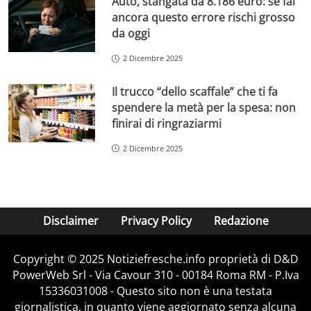
Auto, stangata da 8.186 euro: se fai
ancora questo errore rischi grosso
da oggi
2 Dicembre 2025
Il trucco “dello scaffale” che ti fa
spendere la metà per la spesa: non
finirai di ringraziarmi
2 Dicembre 2025
Disclaimer
Privacy Policy
Redazione
Copyright © 2025 Notiziefresche.info proprietà di D&D
PowerWeb Srl - Via Cavour 310 - 00184 Roma RM - P.Iva
15336031008 - Questo sito non è una testata
giornalistica, in quanto viene aggiornato senza alcuna