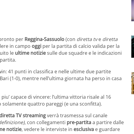
pronto per
Reggina-Sassuolo
(con
diretta tv
e
diretta
endere in campo
oggi
per la partita di calcio valida per la
guito le
ultime notizie
sulle due squadre e le indicazioni
partita
.
in: 41 punti in classifica e nelle ultime due partite
 Bari (1-0), mentre nell’ultima giornata ha perso in casa
 piu’ capace di vincere: l’ultima vittoria risale al 16
o solamente quattro pareggi (e una sconfitta).
diretta TV streaming
verrà trasmessa sul canale
definizione)
, con collegamenti
pre-partita
a partire dalle
me notizie
, vedere le interviste in
esclusiva
e guardare