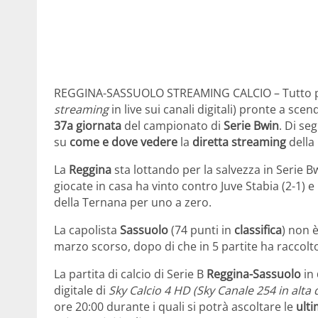
REGGINA-SASSUOLO STREAMING CALCIO – Tutto 
streaming
in live sui canali digitali) pronte a sc
37a giornata
del campionato di
Serie Bwin
. Di se
su
come e dove vedere
la
diretta streaming
della 
La
Reggina
sta lottando per la salvezza in Serie Bw
giocate in casa ha vinto contro Juve Stabia (2-1) e
della Ternana per uno a zero.
La capolista
Sassuolo
(74 punti in
classifica
) non è
marzo scorso, dopo di che in 5 partite ha raccolt
La partita di calcio di Serie B
Reggina-Sassuolo
in
digitale di
Sky Calcio 4 HD (Sky Canale 254 in alta 
ore 20:00 durante i quali si potrà ascoltare le
ulti