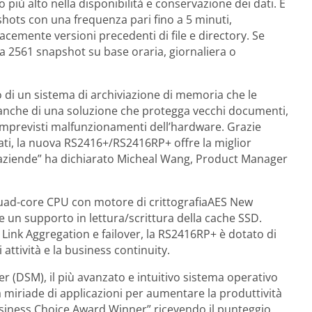
più alto nella disponibilità e conservazione dei dati. È
hots con una frequenza pari fino a 5 minuti,
acemente versioni precedenti di file e directory. Se
 2561 snapshot su base oraria, giornaliera o
 di un sistema di archiviazione di memoria che le
 anche di una soluzione che protegga vecchi documenti,
o imprevisti malfunzionamenti dell’hardware. Grazie
rati, la nuova RS2416+/RS2416RP+ offre la miglior
lle aziende” ha dichiarato Micheal Wang, Product Manager
ad-core CPU con motore di crittografiaAES New
e un supporto in lettura/scrittura della cache SSD.
Link Aggregation e failover, la RS2416RP+ è dotato di
attività e la business continuity.
(DSM), il più avanzato e intuitivo sistema operativo
 miriade di applicazioni per aumentare la produttività
siness Choice Award Winner” ricevendo il punteggio