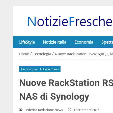
LifeStyle
Notizie Italia
Economia
Spett
/
/
Home
Tecnologia
Nuove RackStation RS2416(RP)+, l
Tecnologia
Ultime Press
Nuove RackStation RS
NAS di Synology
Federico Redazione News
-
3 Settembre 2015