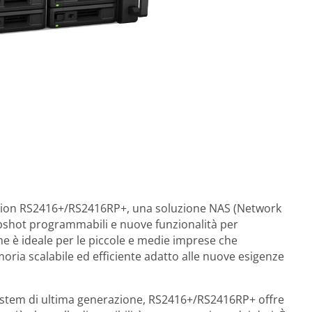
tation RS2416+/RS2416RP+, una soluzione NAS (Network
apshot programmabili e nuove funzionalità per
one è ideale per le piccole e medie imprese che
oria scalabile ed efficiente adatto alle nuove esigenze
 system di ultima generazione, RS2416+/RS2416RP+ offre