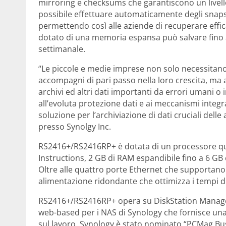
mirroring e checksums che garantiscono un livello 
possibile effettuare automaticamente degli snaps
permettendo così alle aziende di recuperare effic
dotato di una memoria espansa può salvare fino a
settimanale.
“Le piccole e medie imprese non solo necessitano
accompagni di pari passo nella loro crescita, ma
archivi ed altri dati importanti da errori umani 
all’evoluta protezione dati e ai meccanismi integ
soluzione per l’archiviazione di dati cruciali de
presso Synolgy Inc.
RS2416+/RS2416RP+ è dotata di un processore qu
Instructions, 2 GB di RAM espandibile fino a 6 GB 
Oltre alle quattro porte Ethernet che supportano 
alimentazione ridondante che ottimizza i tempi di 
RS2416+/RS2416RP+ opera su DiskStation Manager 
web-based per i NAS di Synology che fornisce una
sul lavoro. Synology è stato nominato “PCMag Bu