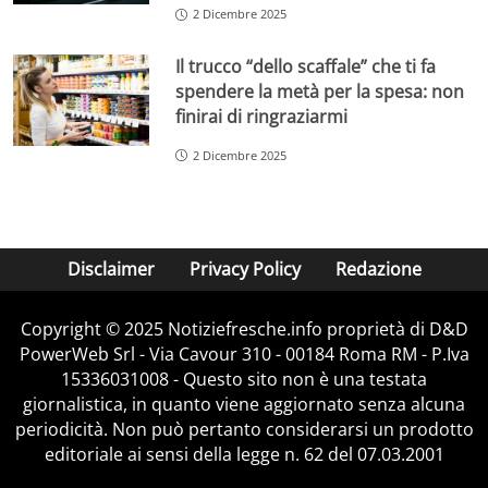
2 Dicembre 2025
Il trucco “dello scaffale” che ti fa
spendere la metà per la spesa: non
finirai di ringraziarmi
2 Dicembre 2025
Disclaimer
Privacy Policy
Redazione
Copyright © 2025 Notiziefresche.info proprietà di D&D
PowerWeb Srl - Via Cavour 310 - 00184 Roma RM - P.Iva
15336031008 - Questo sito non è una testata
giornalistica, in quanto viene aggiornato senza alcuna
periodicità. Non può pertanto considerarsi un prodotto
editoriale ai sensi della legge n. 62 del 07.03.2001